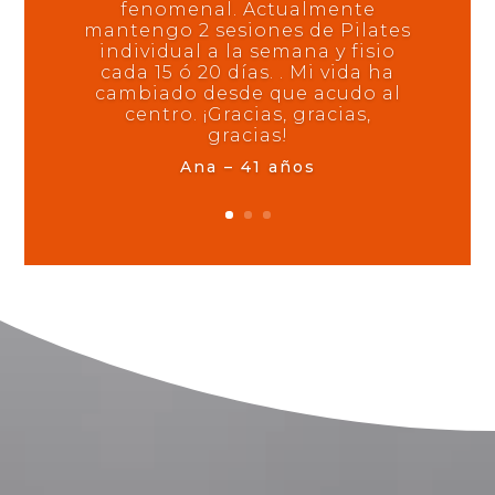
fenomenal. Actualmente
mantengo 2 sesiones de Pilates
individual a la semana y fisio
cada 15 ó 20 días. . Mi vida ha
cambiado desde que acudo al
centro. ¡Gracias, gracias,
gracias!
Ana – 41 años