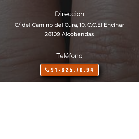
Dirección
C/ del Camino del Cura, 10, C.C.El Encinar
28109 Alcobendas
Teléfono
91-625.70.94
646 784 255
(puedes enviar whatsapp)
Email