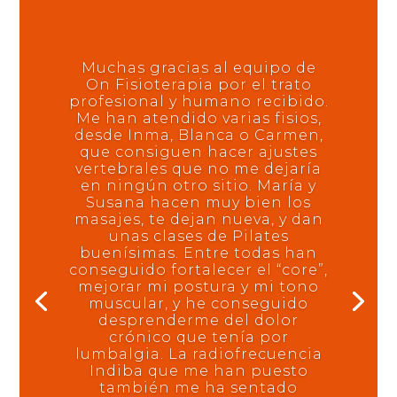
Muchas gracias al equipo de
On Fisioterapia por el trato
profesional y humano recibido.
Me han atendido varias fisios,
desde Inma, Blanca o Carmen,
que consiguen hacer ajustes
vertebrales que no me dejaría
en ningún otro sitio. María y
Susana hacen muy bien los
masajes, te dejan nueva, y dan
unas clases de Pilates
buenísimas. Entre todas han
conseguido fortalecer el “core”,
mejorar mi postura y mi tono
muscular, y he conseguido
desprenderme del dolor
crónico que tenía por
lumbalgia. La radiofrecuencia
Indiba que me han puesto
también me ha sentado