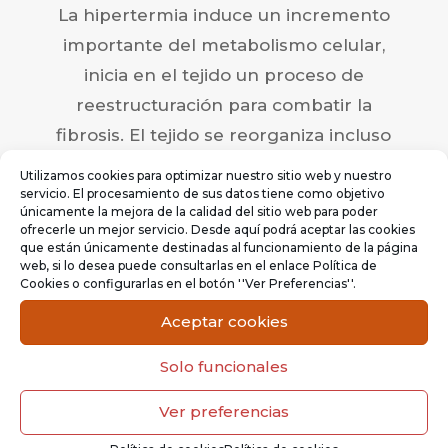
La hipertermia induce un incremento
importante del metabolismo celular,
inicia en el tejido un proceso de
reestructuración para combatir la
fibrosis. El tejido se reorganiza incluso
en los casos crónicos en los que la
Utilizamos cookies para optimizar nuestro sitio web y nuestro
fibrosis ya se encuentra instaurada,
servicio. El procesamiento de sus datos tiene como objetivo
únicamente la mejora de la calidad del sitio web para poder
como sucede por ejemplo en las
ofrecerle un mejor servicio. Desde aquí podrá aceptar las cookies
que están únicamente destinadas al funcionamiento de la página
secuelas de traumatismos o en la
web, si lo desea puede consultarlas en el enlace Política de
artrosis.
Cookies o configurarlas en el botón ''Ver Preferencias''.
Aceptar cookies
¿En
qué
Solo funcionales
consis
Ver preferencias
te una
sesión