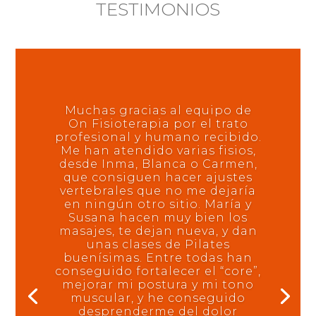
TESTIMONIOS
Muchas gracias al equipo de
On Fisioterapia por el trato
profesional y humano recibido.
Me han atendido varias fisios,
desde Inma, Blanca o Carmen,
que consiguen hacer ajustes
vertebrales que no me dejaría
en ningún otro sitio. María y
Susana hacen muy bien los
masajes, te dejan nueva, y dan
unas clases de Pilates
buenísimas. Entre todas han
conseguido fortalecer el “core”,
mejorar mi postura y mi tono
muscular, y he conseguido
desprenderme del dolor