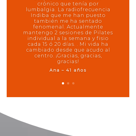
crónico que tenía por
lumbalgia. La radiofrecuencia
Indiba que me han puesto
también me ha sentado
fenomenal. Actualmente
mantengo 2 sesiones de Pilates
individual a la semana y fisio
cada 15 ó 20 días. . Mi vida ha
cambiado desde que acudo al
centro. ¡Gracias, gracias,
gracias!
Ana – 41 años