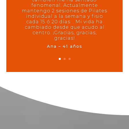
fenomenal. Actualmente
mantengo 2 sesiones de Pilates
individual a la semana y fisio
cada 15 ó 20 días. . Mi vida ha
cambiado desde que acudo al
centro. ¡Gracias, gracias,
gracias!
Ana – 41 años