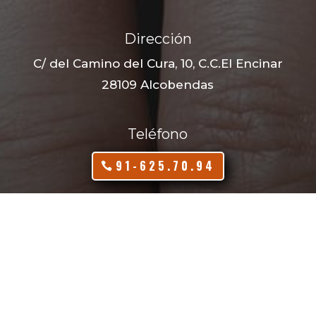
Dirección
C/ del Camino del Cura, 10, C.C.El Encinar
28109 Alcobendas
Teléfono
91-625.70.94
646 784 255
(puedes enviar whatsapp)
Email