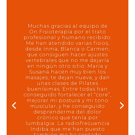
Muchas gracias al equipo de
On Fisioterapia por el trato
profesional y humano recibido.
Me han atendido varias fisios,
desde Inma, Blanca o Carmen,
que consiguen hacer ajustes
vertebrales que no me dejaría
en ningún otro sitio. María y
Susana hacen muy bien los
masajes, te dejan nueva, y dan
unas clases de Pilates
buenísimas. Entre todas han
conseguido fortalecer el “core”,
mejorar mi postura y mi tono
muscular, y he conseguido
desprenderme del dolor
crónico que tenía por
lumbalgia. La radiofrecuencia
Indiba que me han puesto
también me ha sentado