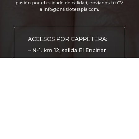
pasión por el cuidado de calidad, envíanos tu CV
a
info@onfisioterapia.com
.
ACCESOS POR CARRETERA:
– N-1. km 12, salida El Encinar
de los Reyes
– Desde La Moraleja o El Soto,
por la calle Estafeta
(Gasolinera)
o Camino Viejo
AUTOBUSES:
– Bus 155B (Plaza Castilla-El