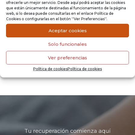
ofrecerle un mejor servicio. Desde aquí podrá aceptar las cookies
que están únicamente destinadas al funcionamiento de la página
web, si lo desea puede consultarlas en el enlace Política de
Cookies o configurarlas en el botón ''Ver Preferencias''.
"Todo en la vida se manifiesta
Aceptar cookies
a través de energía o
Solo funcionales
movimiento."
Ver preferencias
- On Fisioterapia
Política de cookies
Política de cookies
Tu recuperación comienza aquí