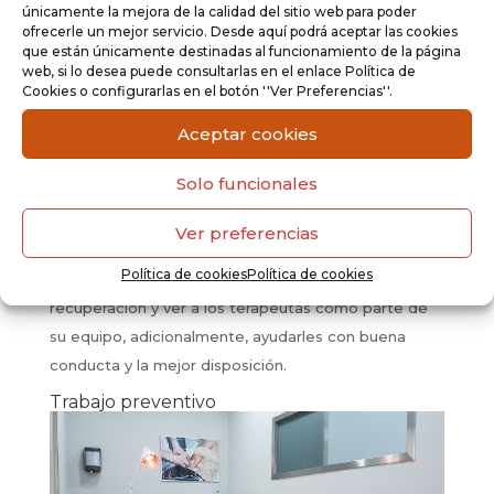
estiramientos guiados, distintos tipos de
únicamente la mejora de la calidad del sitio web para poder
ofrecerle un mejor servicio. Desde aquí podrá aceptar las cookies
fortalecimiento y trabajos de propiocepción. De
que están únicamente destinadas al funcionamiento de la página
igual manera, se marcan pautas de conducta al
web, si lo desea puede consultarlas en el enlace Política de
Cookies o configurarlas en el botón ''Ver Preferencias''.
deportista, quien debe seguirlas para facilitar su
recuperación
.
Aceptar cookies
El deportista debe tener en cuenta que es un
Solo funcionales
proceso lento, el cual se trabaja de manera
progresiva
y que no podrá accederse ni salirse de
Ver preferencias
las pautas que el especialista le haya indicado. De
Política de cookies
Política de cookies
modo que, deberá respetar los tiempos de
recuperación y ver a los terapeutas como parte de
su equipo, adicionalmente, ayudarles con buena
conducta y la mejor disposición.
Trabajo preventivo